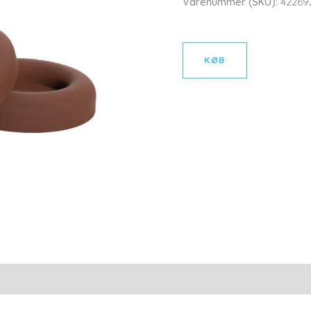
Varenummer (SKU):
42269
KØB