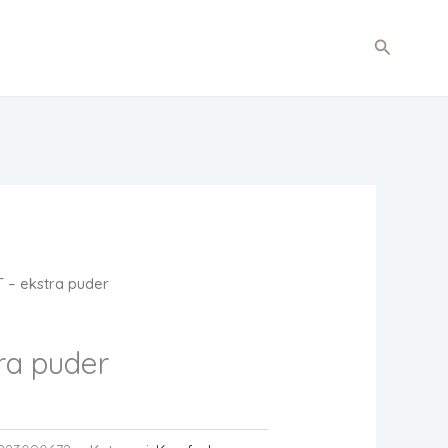
Søg
 – ekstra puder
ra puder