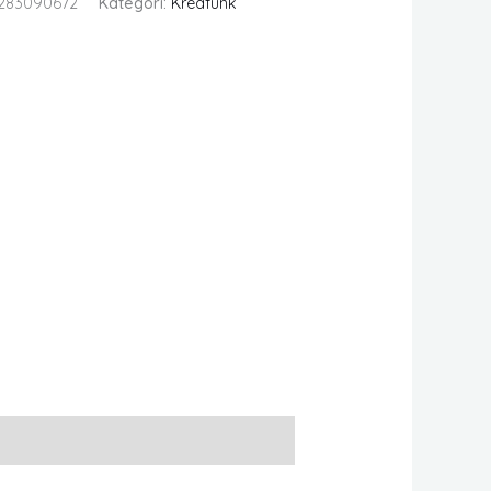
283090672
Kategori:
Kreafunk