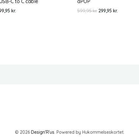
USB-C to C cable
aPOP
Den
Den
99,95
kr.
599,95
kr.
299,95
kr.
oprindelige
aktuelle
pris
pris
var:
er:
599,95 kr..
299,95 kr..
© 2026
Design'R'us
. Powered by Hukommelseskortet.