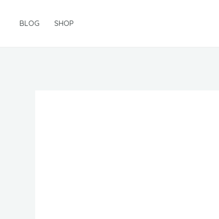
Gå
til
BLOG
SHOP
indholdet