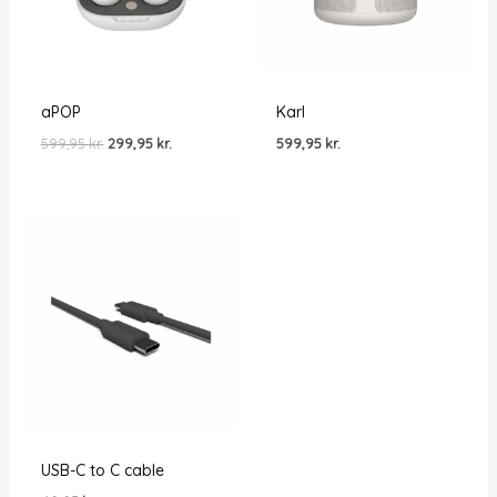
aPOP
Karl
Den
Den
599,95
kr.
299,95
kr.
599,95
kr.
oprindelige
aktuelle
pris
pris
var:
er:
599,95 kr..
299,95 kr..
USB-C to C cable