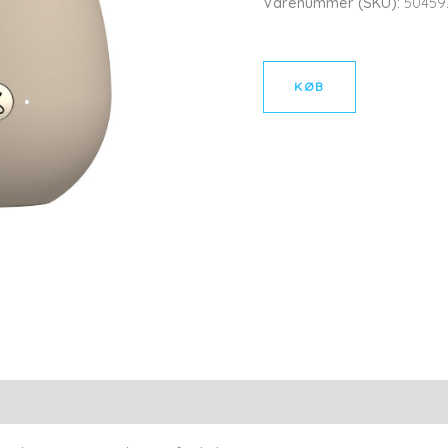
Varenummer (SKU):
50459
KØB