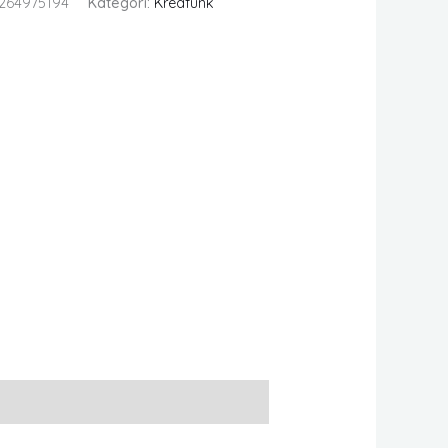
264975194
Kategori:
Kreafunk