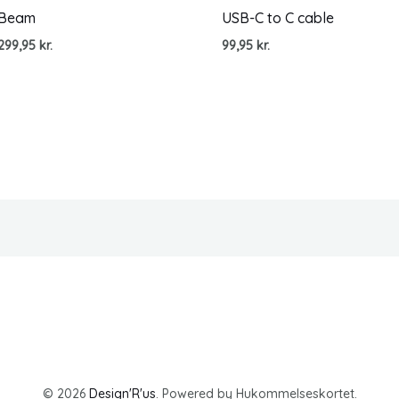
Beam
USB-C to C cable
299,95
kr.
99,95
kr.
© 2026
Design'R'us
. Powered by Hukommelseskortet.