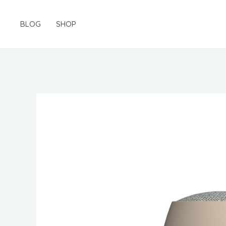
Gå
til
BLOG
SHOP
indholdet