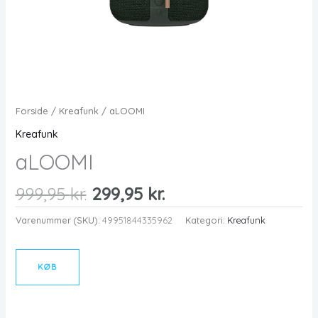
Forside
/
Kreafunk
/ aLOOMI
Kreafunk
aLOOMI
Den
Den
999,95
kr.
299,95
kr.
oprindelige
aktuelle
Varenummer (SKU):
49951844335962
Kategori:
Kreafunk
pris
pris
var:
er:
999,95 kr..
299,95 kr..
KØB