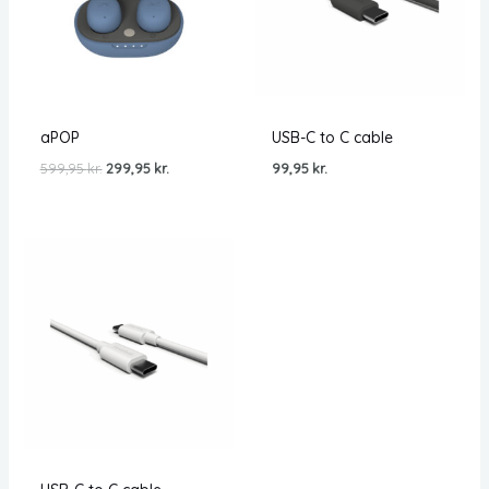
aPOP
USB-C to C cable
Den
Den
599,95
kr.
299,95
kr.
99,95
kr.
oprindelige
aktuelle
pris
pris
var:
er:
599,95 kr..
299,95 kr..