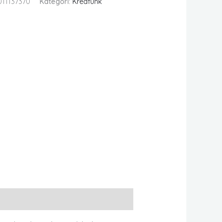
011137370
Kategori:
Kreafunk