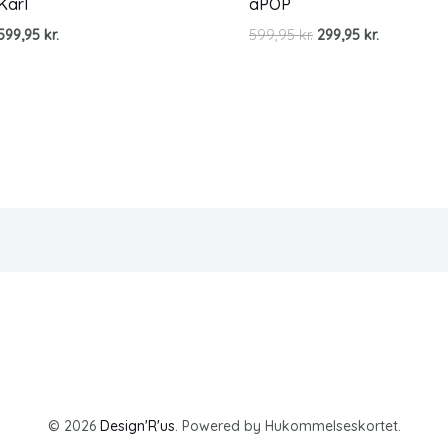
Karl
aPOP
Den
Den
599,95
kr.
599,95
kr.
299,95
kr.
oprindelige
aktuelle
pris
pris
var:
er:
599,95 kr..
299,95 kr..
© 2026
Design'R'us
. Powered by Hukommelseskortet.