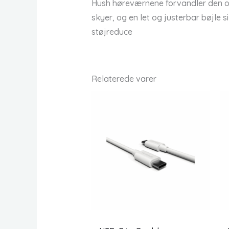
Hush høreværnene forvandler den omg
skyer, og en let og justerbar bøjl
støjreduce
Relaterede varer