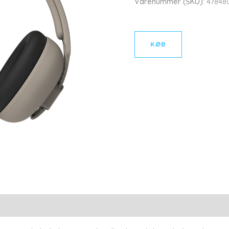
Varenummer (SKU):
47848
KØB