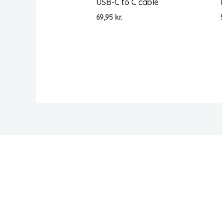
USB-C to C cable
69,95
kr.