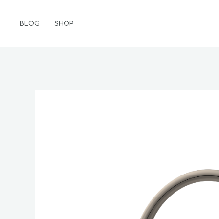
Gå
til
BLOG
SHOP
indholdet