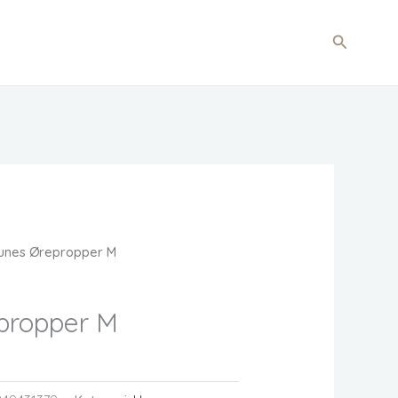
Søg
unes Ørepropper M
propper M