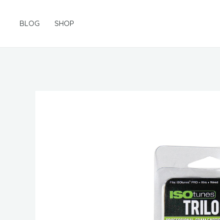
Gå
til
BLOG
SHOP
indholdet