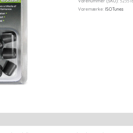
Varenummer (SKU):
52351
Varemærke:
ISOTunes