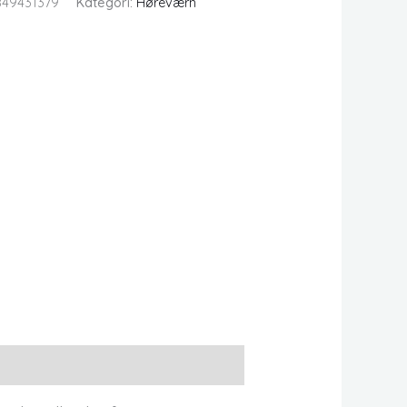
849431379
Kategori:
Høreværn