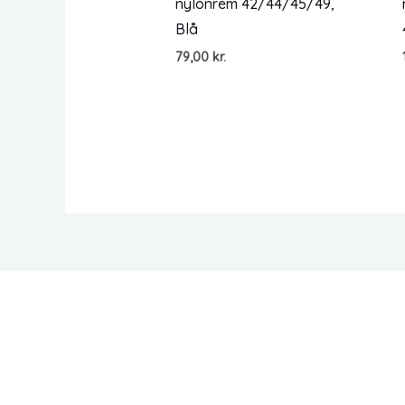
nylonrem 42/44/45/49,
Blå
79,00
kr.