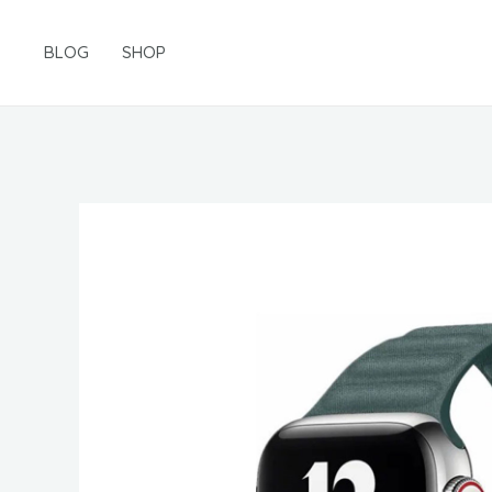
Gå
til
BLOG
SHOP
indholdet