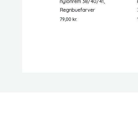
nylonrem 38/40/41,
Regnbuefarver
79,00
kr.