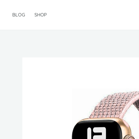
Gå
til
BLOG
SHOP
indholdet