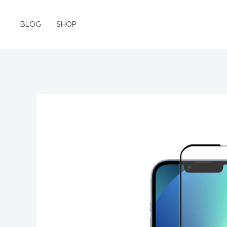
Gå
til
BLOG
SHOP
indholdet