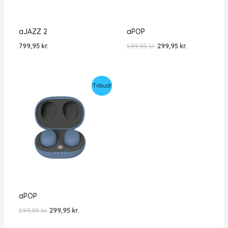
aJAZZ 2
aPOP
Den
Den
799,95
kr.
599,95
kr.
299,95
kr.
oprindelige
aktuelle
pris
pris
var:
er:
599,95 kr..
299,95 kr..
Tilbud!
aPOP
Den
Den
599,95
kr.
299,95
kr.
oprindelige
aktuelle
pris
pris