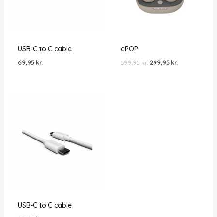
USB-C to C cable
aPOP
Den
Den
69,95
kr.
599,95
kr.
299,95
kr.
oprindelige
aktuelle
pris
pris
var:
er:
599,95 kr..
299,95 kr..
USB-C to C cable