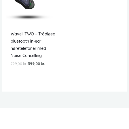
Wavell TWO – Trådløse
bluetooth in-ear
høretelefoner med
Noise Cancelling
Den
Den
799,00
kr.
399,00
kr.
oprindelige
aktuelle
pris
pris
var:
er:
799,00 kr..
399,00 kr..