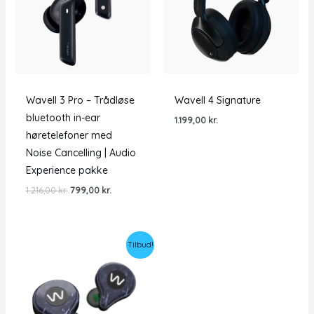
Wavell 3 Pro – Trådløse
Wavell 4 Signature
bluetooth in-ear
1.199,00
kr.
høretelefoner med
Noise Cancelling | Audio
Experience pakke
Den
Den
1.216,00
kr.
799,00
kr.
oprindelige
aktuelle
pris
pris
var:
er:
1.216,00 kr..
799,00 kr..
Tilbud!