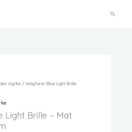
Søg
 uden styrke
/ Wayfarer Blue Light Brille
yrke
 Light Brille – Mat
um