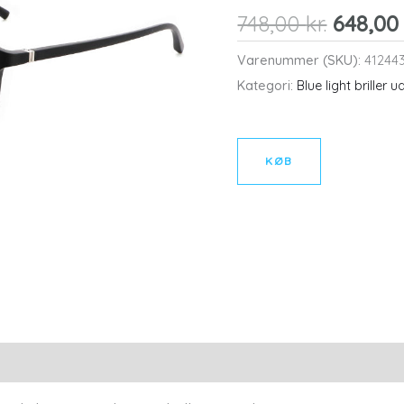
Den
748,00
kr.
648,0
oprind
Varenummer (SKU):
41244
pris
Kategori:
Blue light briller 
var:
748,00 k
KØB