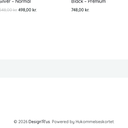
Silver – Normal
Black – Premium
Den
Den
548,00
kr.
498,00
kr.
748,00
kr.
oprindelige
aktuelle
pris
pris
var:
er:
548,00 kr..
498,00 kr..
© 2026
Design'R'us
. Powered by Hukommelseskortet.