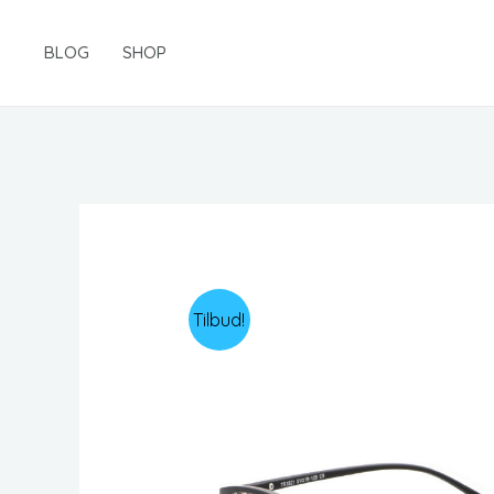
Gå
til
BLOG
SHOP
indholdet
Tilbud!