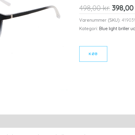
Den
498,00
kr.
398,0
oprind
Varenummer (SKU):
41903
pris
Kategori:
Blue light briller 
var:
498,00 
KØB