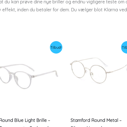
t du kan prøve dine nye briller og endnu vigtigere teste om d
v effekt, inden du betaler for dem. Du vælger blot Klarna ve
Tilbud!
Til
Round Blue Light Brille –
Stamford Round Metal –