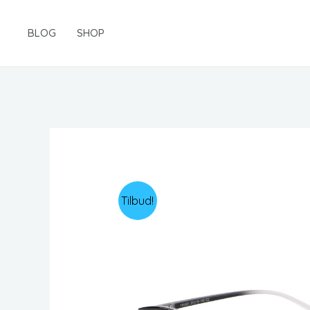
Gå
til
BLOG
SHOP
indholdet
Tilbud!