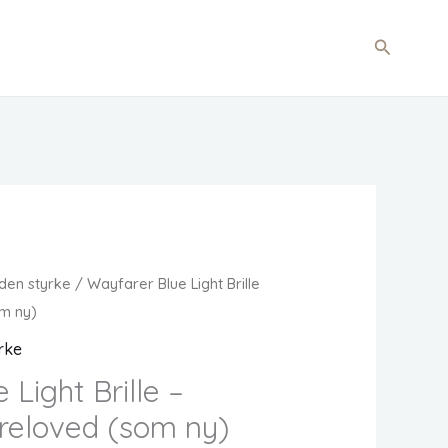
Søg
 uden styrke
/ Wayfarer Blue Light Brille
om ny)
yrke
Light Brille –
Preloved (som ny)