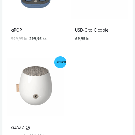
aPOP
USB-C to C cable
Den
Den
599,95
kr.
299,95
kr.
69,95
kr.
oprindelige
aktuelle
pris
pris
var:
er:
599,95 kr..
299,95 kr..
Tilbud!
aJAZZ Qi