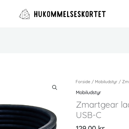
Forside
/
Mobiludstyr
/ Zma
Mobiludstyr
Zmartgear la
USB-C
129,00
kr.