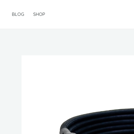
Gå
til
BLOG
SHOP
indholdet