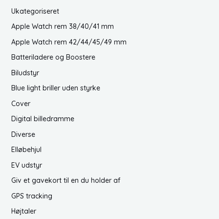
Ukategoriseret
e
e
Apple Watch rem 38/40/41 mm
p
p
r
r
Apple Watch rem 42/44/45/49 mm
i
i
Batteriladere og Boostere
s
s
Biludstyr
Blue light briller uden styrke
Cover
Digital billedramme
Diverse
Elløbehjul
EV udstyr
Giv et gavekort til en du holder af
GPS tracking
Højtaler