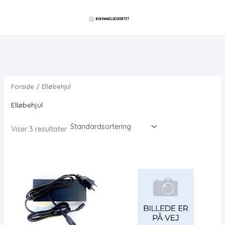
Gå
til
indholdet
Forside
/ Elløbehjul
Elløbehjul
Viser 3 resultater