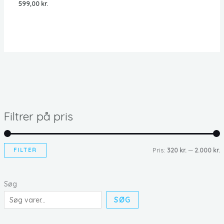
599,00
kr.
Filtrer på pris
FILTER
Pris:
320 kr.
—
2.000 kr.
i
ø
n
j
Søg
d
e
SØG
s
s
t
t