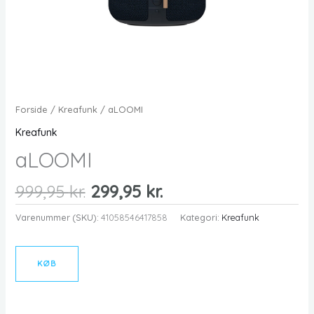
Forside
/
Kreafunk
/ aLOOMI
Kreafunk
aLOOMI
Den
Den
999,95
kr.
299,95
kr.
oprindelige
aktuelle
Varenummer (SKU):
41058546417858
Kategori:
Kreafunk
pris
pris
var:
er:
999,95 kr..
299,95 kr..
KØB