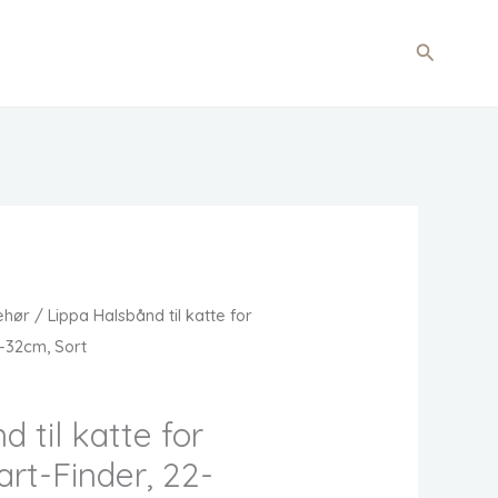
Søg
ehør
/ Lippa Halsbånd til katte for
2-32cm, Sort
 til katte for
rt-Finder, 22-