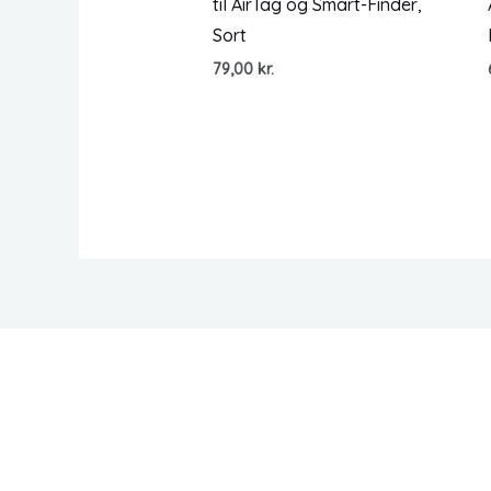
til AirTag og Smart-Finder,
Sort
79,00
kr.