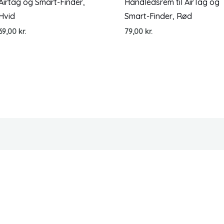
Airtag og Smart-Finder,
Håndledsrem til AirTag og
Hvid
Smart-Finder, Rød
69,00
kr.
79,00
kr.