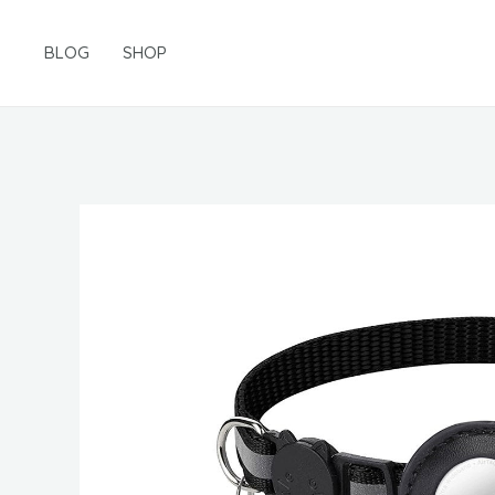
Gå
til
BLOG
SHOP
indholdet