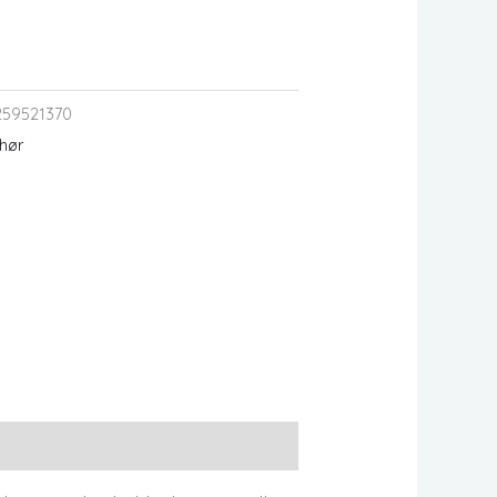
259521370
ehør