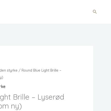
Søg
 uden styrke
/ Round Blue Light Brille –
y)
yrke
ght Brille – Lyserød
som ny)