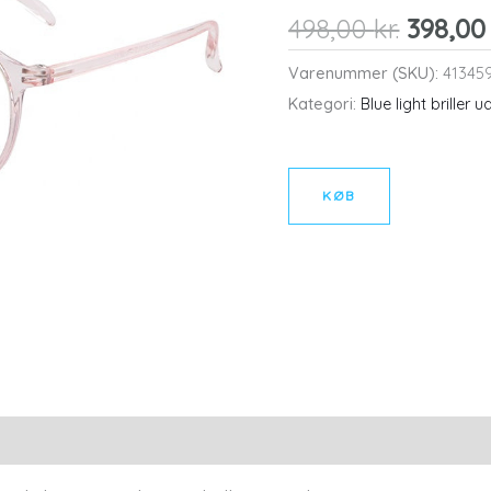
Den
498,00
kr.
398,0
oprind
Varenummer (SKU):
41345
pris
Kategori:
Blue light briller 
var:
498,00 
KØB