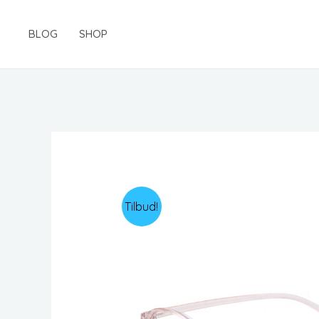
Gå
til
BLOG
SHOP
indholdet
Tilbud!