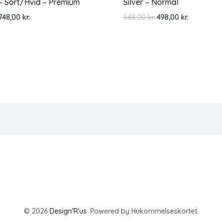
– Sort/Hvid – Premium
Silver – Normal
Den
Den
748,00
kr.
548,00
kr.
498,00
kr.
oprindelige
aktuelle
pris
pris
var:
er:
548,00 kr..
498,00 kr..
© 2026
Design'R'us
. Powered by Hukommelseskortet.